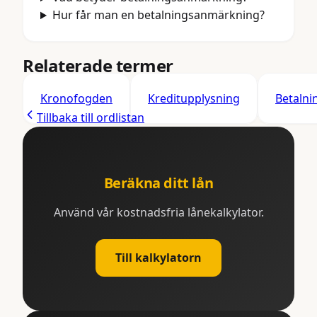
Hur får man en betalningsanmärkning?
Relaterade termer
Kronofogden
Kreditupplysning
Betalni
Tillbaka till ordlistan
Beräkna ditt lån
Använd vår kostnadsfria lånekalkylator.
Till kalkylatorn