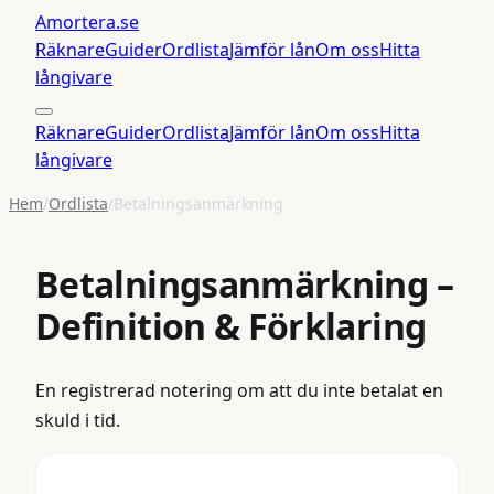
Amortera
.se
Räknare
Guider
Ordlista
Jämför lån
Om oss
Hitta
långivare
Räknare
Guider
Ordlista
Jämför lån
Om oss
Hitta
långivare
Hem
/
Ordlista
/
Betalningsanmärkning
Betalningsanmärkning
–
Definition & Förklaring
En registrerad notering om att du inte betalat en
skuld i tid.