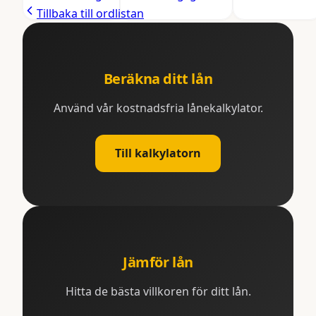
Tillbaka till ordlistan
Beräkna ditt lån
Använd vår kostnadsfria lånekalkylator.
Till kalkylatorn
Jämför lån
Hitta de bästa villkoren för ditt lån.