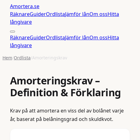
Amortera
.se
Räknare
Guider
Ordlista
Jämför lån
Om oss
Hitta
långivare
Räknare
Guider
Ordlista
Jämför lån
Om oss
Hitta
långivare
Hem
/
Ordlista
/
Amorteringskrav
Amorteringskrav
–
Definition & Förklaring
Krav på att amortera en viss del av bolånet varje
år, baserat på belåningsgrad och skuldkvot.