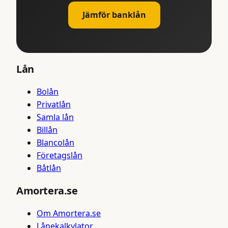
Jämför banklån
Lån
Bolån
Privatlån
Samla lån
Billån
Blancolån
Företagslån
Båtlån
Amortera.se
Om Amortera.se
Lånekalkylator