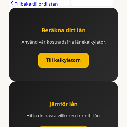
Tillbaka till ordlistan
Beräkna ditt lån
Använd vår kostnadsfria lånekalkylator.
Till kalkylatorn
Jämför lån
Hitta de bästa villkoren för ditt lån.