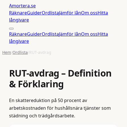
Amortera
.se
Räknare
Guider
Ordlista
Jämför lån
Om oss
Hitta
långivare
Räknare
Guider
Ordlista
Jämför lån
Om oss
Hitta
långivare
Hem
/
Ordlista
/
RUT-avdrag
RUT-avdrag
– Definition
& Förklaring
En skattereduktion på 50 procent av
arbetskostnaden för hushållsnära tjänster som
städning och trädgårdsarbete.