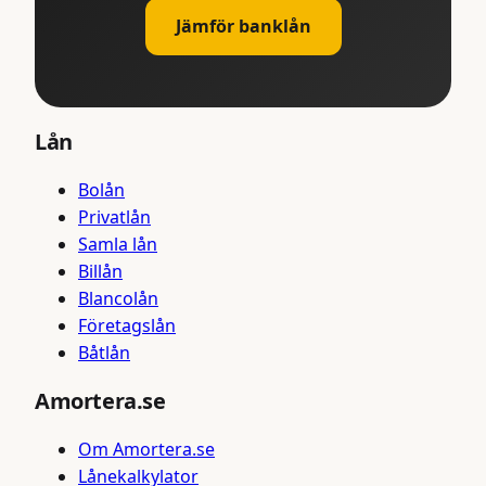
Jämför banklån
Lån
Bolån
Privatlån
Samla lån
Billån
Blancolån
Företagslån
Båtlån
Amortera.se
Om Amortera.se
Lånekalkylator