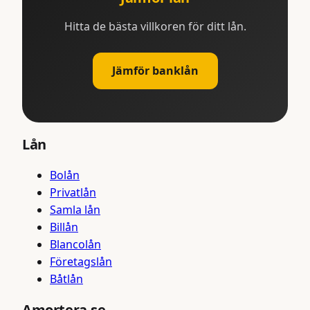
Hitta de bästa villkoren för ditt lån.
Jämför banklån
Lån
Bolån
Privatlån
Samla lån
Billån
Blancolån
Företagslån
Båtlån
Amortera.se