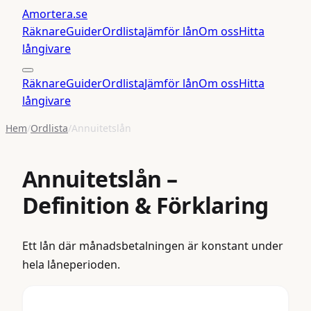
Amortera
.se
Räknare
Guider
Ordlista
Jämför lån
Om oss
Hitta
långivare
Räknare
Guider
Ordlista
Jämför lån
Om oss
Hitta
långivare
Hem
/
Ordlista
/
Annuitetslån
Annuitetslån
–
Definition & Förklaring
Ett lån där månadsbetalningen är konstant under
hela låneperioden.