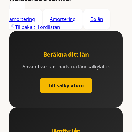
Rak
amortering
Amortering
Bolån
Tillbaka till ordlistan
Beräkna ditt lån
Använd vår kostnadsfria lånekalkylator.
Till kalkylatorn
Jämför lån