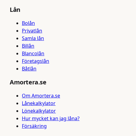
Lån
Bolån
Privatlån
Samla lån
Billån
Blancolån
Företagslån
Båtlån
Amortera.se
Om Amortera.se
Lånekalkylator
Lönekalkylator
Hur mycket kan jag låna?
Försäkring