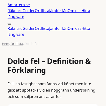
Amortera
.se
Räknare
Guider
Ordlista
Jämför lån
Om oss
Hitta
långivare
Räknare
Guider
Ordlista
Jämför lån
Om oss
Hitta
långivare
Hem
/
Ordlista
/
Dolda fel
Dolda fel
– Definition &
Förklaring
Fel i en fastighet som fanns vid köpet men inte
gick att upptäcka vid en noggrann undersökning
och som säljaren ansvarar för.