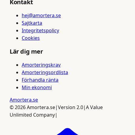
Kontakt
hej@amortera.se
Sajtkarta
Integritetspolicy
Cookies
Lär dig mer
Amorteringskrav
Amorteringsordlista
Förhandla ränta
Min ekonomi
Amortera
.se
©
2026
Amortera.se
|
Version 2.0
|
A Value
Unlimited Company
|