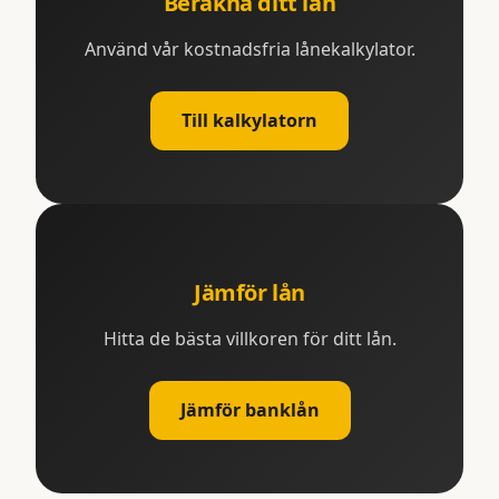
Beräkna ditt lån
Använd vår kostnadsfria lånekalkylator.
Till kalkylatorn
Jämför lån
Hitta de bästa villkoren för ditt lån.
Jämför banklån