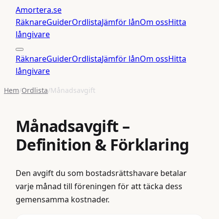
Amortera
.se
Räknare
Guider
Ordlista
Jämför lån
Om oss
Hitta
långivare
Räknare
Guider
Ordlista
Jämför lån
Om oss
Hitta
långivare
Hem
/
Ordlista
/
Månadsavgift
Månadsavgift
–
Definition & Förklaring
Den avgift du som bostadsrättshavare betalar
varje månad till föreningen för att täcka dess
gemensamma kostnader.