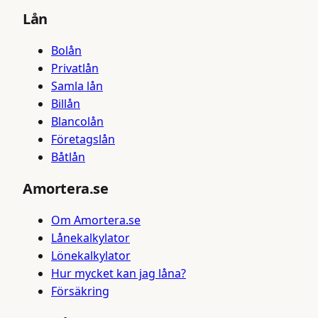
Lån
Bolån
Privatlån
Samla lån
Billån
Blancolån
Företagslån
Båtlån
Amortera.se
Om Amortera.se
Lånekalkylator
Lönekalkylator
Hur mycket kan jag låna?
Försäkring