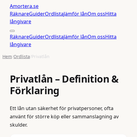
Amortera
.se
Räknare
Guider
Ordlista
Jämför lån
Om oss
Hitta
långivare
Räknare
Guider
Ordlista
Jämför lån
Om oss
Hitta
långivare
Hem
/
Ordlista
/
Privatlån
Privatlån
– Definition &
Förklaring
Ett lån utan säkerhet för privatpersoner, ofta
använt för större köp eller sammanslagning av
skulder.