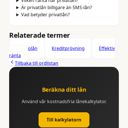
Vilken ränta har privatlån?
Är privatlån billigare än SMS-lån?
Vad betyder privatlån?
Relaterade termer
Blancolån
Kreditprövning
Effektiv
ränta
Tillbaka till ordlistan
Beräkna ditt lån
Använd vår kostnadsfria lånekalkylator.
Till kalkylatorn