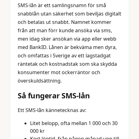
SMS-lån är ett samlingsnamn för små
snabblån utan säkerhet som beviljas digitalt
och betalas ut snabbt. Namnet kommer
från att man förr kunde ansöka via sms,
men idag sker ansökan via app eller webb
med BankID. Lånen är bekväma men dyra,
och omfattas i Sverige av ett lagstadgat
räntetak och kostnadstak som ska skydda
konsumenter mot ockerräntor och
överskuldsättning.
Så fungerar SMS-lån
Ett SMS-lån kännetecknas av:
Litet belopp, ofta mellan 1 000 och 30
000 kr
Kort löptid, från någon månad upp till