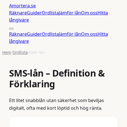
Amortera
.se
Räknare
Guider
Ordlista
Jämför lån
Om oss
Hitta
långivare
Räknare
Guider
Ordlista
Jämför lån
Om oss
Hitta
långivare
Hem
/
Ordlista
/
SMS-lån
SMS-lån
– Definition &
Förklaring
Ett litet snabblån utan säkerhet som beviljas
digitalt, ofta med kort löptid och hög ränta.