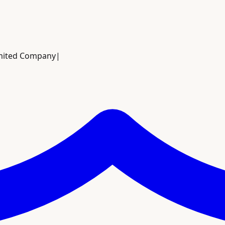
imited Company
|