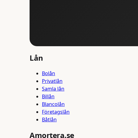
Lån
Bolån
Privatlån
Samla lån
Billån
Blancolån
Företagslån
Båtlån
Amortera.se