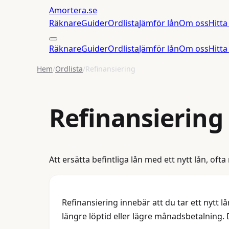
Amortera
.se
Räknare
Guider
Ordlista
Jämför lån
Om oss
Hitta
Räknare
Guider
Ordlista
Jämför lån
Om oss
Hitta
Hem
/
Ordlista
/
Refinansiering
Refinansiering
Att ersätta befintliga lån med ett nytt lån, ofta
Refinansiering innebär att du tar ett nytt lån 
längre löptid eller lägre månadsbetalning. De