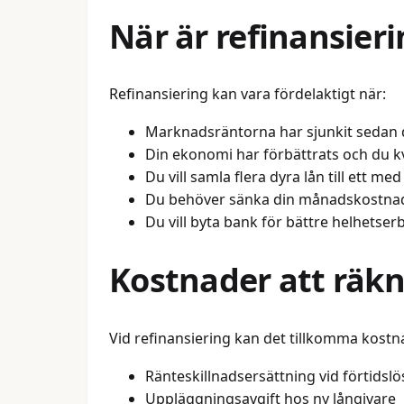
När är refinansieri
Refinansiering kan vara fördelaktigt när:
Marknadsräntorna har sjunkit sedan d
Din ekonomi har förbättrats och du kva
Du vill samla flera dyra lån till ett me
Du behöver sänka din månadskostna
Du vill byta bank för bättre helhetse
Kostnader att räk
Vid refinansiering kan det tillkomma kostn
Ränteskillnadsersättning vid förtidsl
Uppläggningsavgift hos ny långivare