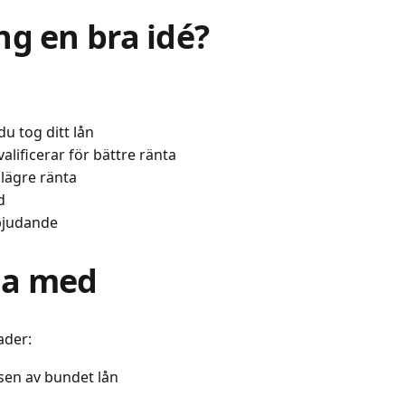
ng en bra idé?
u tog ditt lån
lificerar för bättre ränta
d lägre ränta
d
rbjudande
na med
ader:
ösen av bundet lån