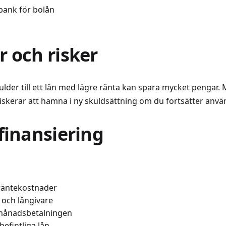
bank för bolån
r och risker
lder till ett lån med lägre ränta kan spara mycket pengar. M
 riskerar att hamna i ny skuldsättning om du fortsätter an
efinansiering
 räntekostnader
 och långivare
 månadsbetalningen
befintliga lån