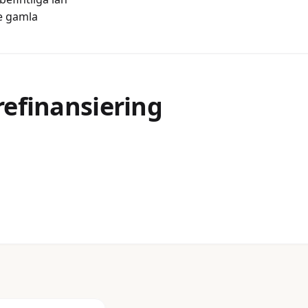
e gamla
refinansiering