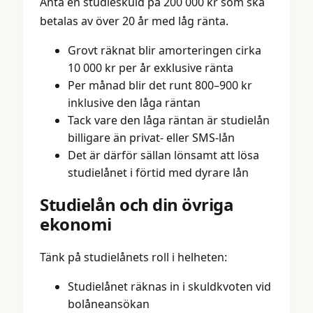
Anta en studieskuld på 200 000 kr som ska
betalas av över 20 år med låg ränta.
Grovt räknat blir amorteringen cirka
10 000 kr per år exklusive ränta
Per månad blir det runt 800–900 kr
inklusive den låga räntan
Tack vare den låga räntan är studielån
billigare än privat- eller SMS-lån
Det är därför sällan lönsamt att lösa
studielånet i förtid med dyrare lån
Studielån och din övriga
ekonomi
Tänk på studielånets roll i helheten:
Studielånet räknas in i skuldkvoten vid
bolåneansökan