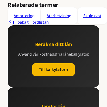
Relaterade termer
Amortering
Återbetalning
Skuldkvot
Tillbaka till ordlistan
Beräkna ditt lån
Använd vår kostnadsfria lånekalkylator.
Till kalkylatorn
Jämför lån