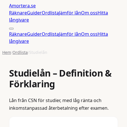
Amortera
.se
Räknare
Guider
Ordlista
Jämför lån
Om oss
Hitta
långivare
Räknare
Guider
Ordlista
Jämför lån
Om oss
Hitta
långivare
Hem
/
Ordlista
/
Studielån
Studielån
– Definition &
Förklaring
Lån från CSN för studier, med låg ränta och
inkomstanpassad återbetalning efter examen.