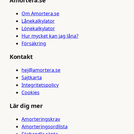
Amortera.se
Om Amortera.se
Lånekalkylator
Lönekalkylator
Hur mycket kan jag låna?
Försäkring
Kontakt
hej@amortera.se
Sajtkarta
Integritetspolicy
Cookies
Lär dig mer
Amorteringskrav
Amorteringsordlista
Förhandla ränta