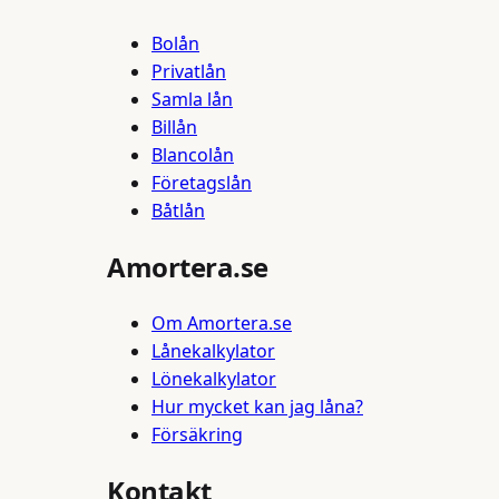
Bolån
Privatlån
Samla lån
Billån
Blancolån
Företagslån
Båtlån
Amortera.se
Om Amortera.se
Lånekalkylator
Lönekalkylator
Hur mycket kan jag låna?
Försäkring
Kontakt