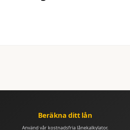
Beräkna ditt lån
Använd vår kostnadsfria lånekalkylator.