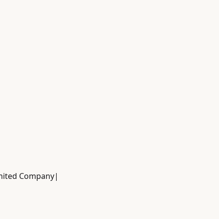
imited Company
|