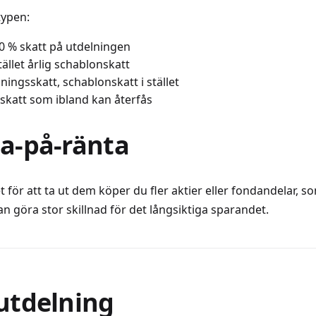
typen:
30 % skatt på utdelningen
tället årlig schablonskatt
ningsskatt, schablonskatt i stället
lskatt som ibland kan återfås
ta-på-ränta
 för att ta ut dem köper du fler aktier eller fondandelar, so
n göra stor skillnad för det långsiktiga sparandet.
utdelning