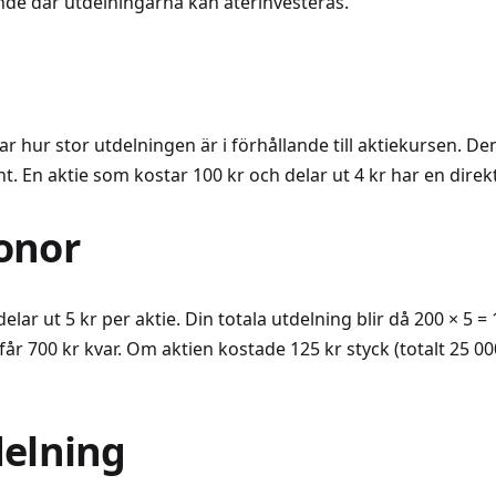
ande där utdelningarna kan återinvesteras.
ar hur stor utdelningen är i förhållande till aktiekursen. 
nt. En aktie som kostar 100 kr och delar ut 4 kr har en dire
onor
lar ut 5 kr per aktie. Din totala utdelning blir då 200 × 5 = 1
u får 700 kr kvar. Om aktien kostade 125 kr styck (totalt 25 
delning