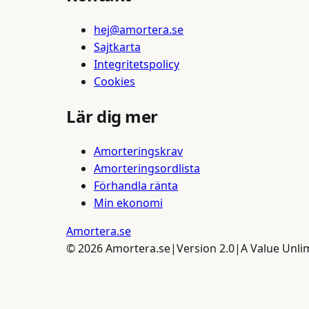
hej@amortera.se
Sajtkarta
Integritetspolicy
Cookies
Lär dig mer
Amorteringskrav
Amorteringsordlista
Förhandla ränta
Min ekonomi
Amortera
.se
©
2026
Amortera.se
|
Version 2.0
|
A Value Unl