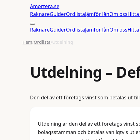
Amortera
.se
Räknare
Guider
Ordlista
Jämför lån
Om oss
Hitta
Räknare
Guider
Ordlista
Jämför lån
Om oss
Hitta
Hem
/
Ordlista
/
Utdelning
Utdelning
– Def
Den del av ett företags vinst som betalas ut til
Utdelning är den del av ett företags vinst so
bolagsstämman och betalas vanligtvis ut en 