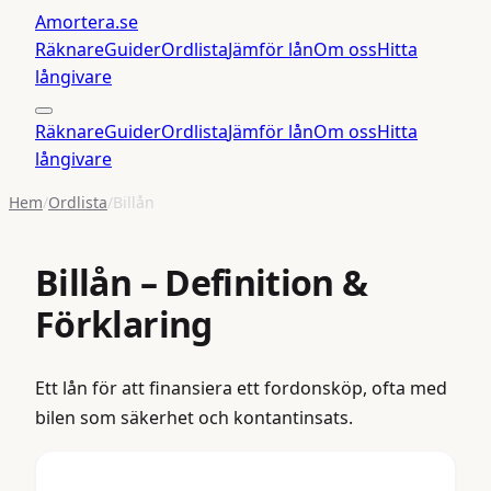
Amortera
.se
Räknare
Guider
Ordlista
Jämför lån
Om oss
Hitta
långivare
Räknare
Guider
Ordlista
Jämför lån
Om oss
Hitta
långivare
Hem
/
Ordlista
/
Billån
Billån
– Definition &
Förklaring
Ett lån för att finansiera ett fordonsköp, ofta med
bilen som säkerhet och kontantinsats.