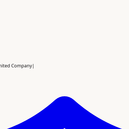
imited Company
|