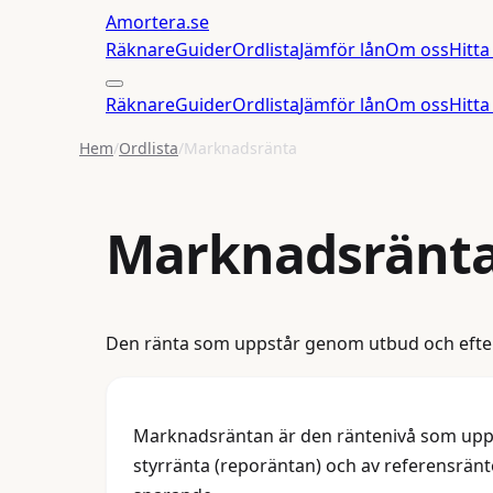
Amortera
.se
Räknare
Guider
Ordlista
Jämför lån
Om oss
Hitta
Räknare
Guider
Ordlista
Jämför lån
Om oss
Hitta
Hem
/
Ordlista
/
Marknadsränta
Marknadsränt
Den ränta som uppstår genom utbud och efterf
Marknadsräntan är den räntenivå som upps
styrränta (reporäntan) och av referensrän