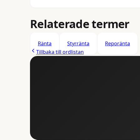
Relaterade termer
Ränta
Styrränta
Reporänta
Tillbaka till ordlistan