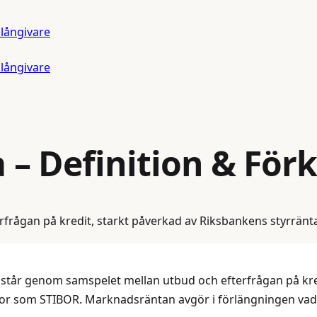
 långivare
 långivare
a
– Definition & Förk
rågan på kredit, starkt påverkad av Riksbankens styrränt
tår genom samspelet mellan utbud och efterfrågan på kred
tor som STIBOR. Marknadsräntan avgör i förlängningen vad 