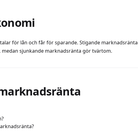
konomi
alar för lån och får för sparande. Stigande marknadsränta
r, medan sjunkande marknadsränta gör tvärtom.
marknadsränta
n?
marknadsränta?