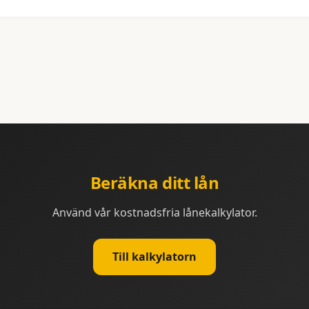
Beräkna ditt lån
Använd vår kostnadsfria lånekalkylator.
Till kalkylatorn