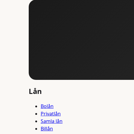
Lån
Bolån
Privatlån
Samla lån
Billån