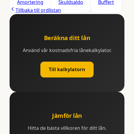
Amortering
Skuldsaldo
Buffert
Tillbaka till ordlistan
Beräkna ditt lån
Använd vår kostnadsfria lånekalkylator.
Till kalkylatorn
Jämför lån
Hitta de bästa villkoren för ditt lån.