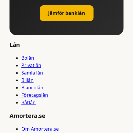
Jämför banklån
Lån
Bolån
Privatlån
Samla lån
Billån
Blancolån
Företagslån
Båtlån
Amortera.se
Om Amortera.se