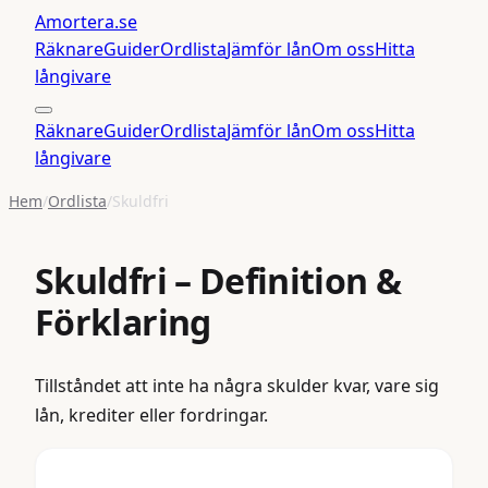
Amortera
.se
Räknare
Guider
Ordlista
Jämför lån
Om oss
Hitta
långivare
Räknare
Guider
Ordlista
Jämför lån
Om oss
Hitta
långivare
Hem
/
Ordlista
/
Skuldfri
Skuldfri
– Definition &
Förklaring
Tillståndet att inte ha några skulder kvar, vare sig
lån, krediter eller fordringar.